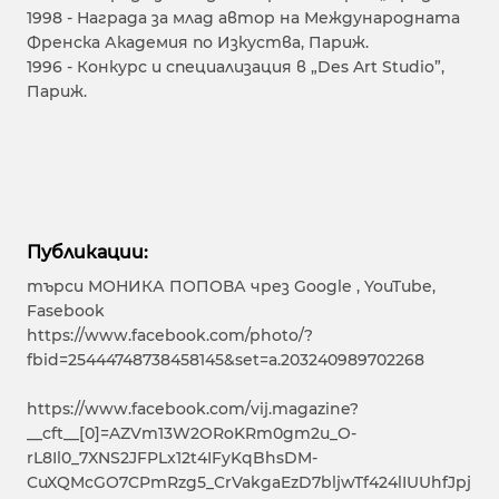
1998 - Награда за млад автор на Международната
Френска Академия по Изкуства, Париж.
1996 - Конкурс и специализация в „Des Art Studio”,
Париж.
Публикации:
търси МОНИКА ПОПОВА чрез Google , YouTube,
Fasebook
https://www.facebook.com/photo/?
fbid=25444748738458145&set=a.203240989702268
https://www.facebook.com/vij.magazine?
__cft__[0]=AZVm13W2ORoKRm0gm2u_O-
rL8Il0_7XNS2JFPLx12t4IFyKqBhsDM-
CuXQMcGO7CPmRzg5_CrVakgaEzD7bljwTf424lIUUhfJpj