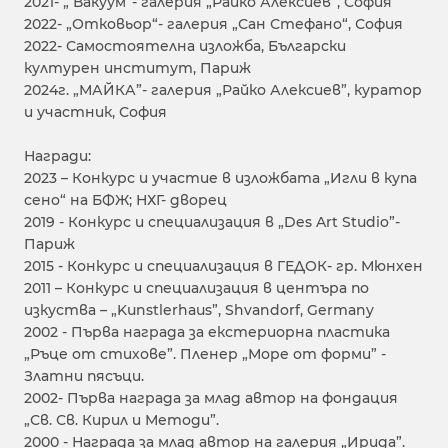
2021- „ Вакуум“- галерия „Райко Алексиев“, София
2022- „Отковьор“- галерия „Сан Стефано“, София
2022- Самостоятелна изложба, Български
културен институт, Париж
2024г. „МАЙКА”- галерия „Райко Алексиев”, куратор
и участник, София
Награди:
2023 – Конкурс и участие в изложбата „Игли в купа
сено“ на БФЖ; НХГ- дворец
2019 - Конкурс и специализация в „Des Art Studio”-
Париж
2015 - Конкурс и специализация в ГЕДОК- гр. Мюнхен
2011 – Конкурс и специализация в центъра по
изкуства – „Kunstlerhaus”, Shvandorf, Germany
2002 - Първа награда за екстериорна пластика
„Ръце от стихове”. Пленер „Море от форми” -
Златни пясъци.
2002- Първа награда за млад автор на фондация
„Св. Св. Кирил и Методи”.
2000 - Награда за млад автор на галерия „Ирида”.