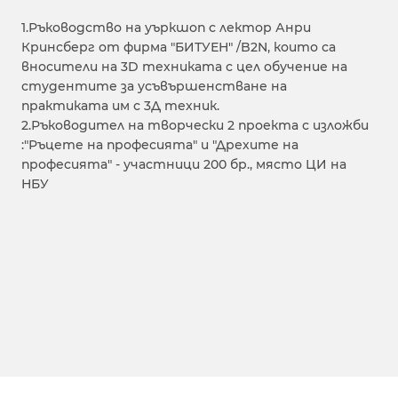
1.Ръководство на уъркшоп с лектор Анри
Кринсберг от фирма "БИТУЕН" /B2N, които са
вносители на 3D техниката с цел обучение на
студентите за усъвършенстване на
практиката им с 3Д техник.
2.Ръководител на творчески 2 проекта с изложби
:"Ръцете на професията" и "Дрехите на
професията" - участници 200 бр., място ЦИ на
НБУ