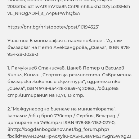
2013гfbclid=IwAR1mV1za8NCnPllinhlLukhJDZyLo3SMsh
vL_NROgADFi_s_A4p6PWhQfSA
https://bnr.bg/hristobotev/post/101943231
Участие в монография с наименование : "Аз съм
българка" на Петя Александрова, „Сиела“, ISBN 978-
954-28-3028-3
1. Памукчиев Станислав, Цанев Петер и Василев
Кирил, Книга- „Спорът за реалността. Съвременна
българска живопис и скулптура“, издателство
„Сиела“, ISBN 978-954-28-2859-4; 2016г., /общо165
стр./цитирания на 10,71,113 стр.
2.“Международно биенале на миниатюрата“,
каталог /общ брой-770стр./ Сърбия, Белград, /
цитиране на 749стр.ч ISBN 978-86-7152-027-0;
вhttp://bogdanbogdanov.net/bg_forum.php?
fbclid=IwAR324BHpAcXylKFcASFIDIaVM5JYSgn5WXg2J