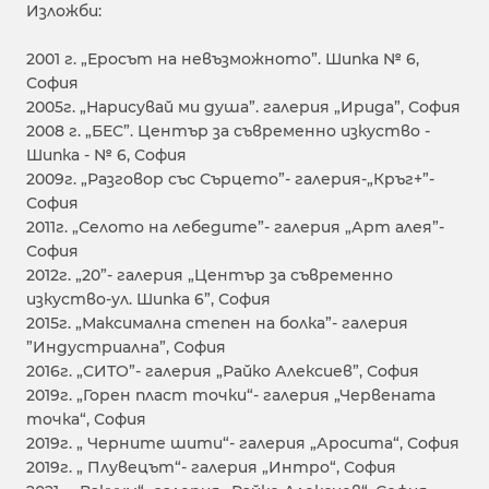
Изложби:
2001 г. „Еросът на невъзможното”. Шипка № 6,
София
2005г. „Нарисувай ми душа”. галерия „Ирида”, София
2008 г. „БЕС”. Център за съвременно изкуство -
Шипка - № 6, София
2009г. „Разговор със Сърцето”- галерия-„Кръг+”-
София
2011г. „Селото на лебедите”- галерия „Арт алея”-
София
2012г. „20”- галерия „Център за съвременно
изкуство-ул. Шипка 6”, София
2015г. „Максимална степен на болка”- галерия
”Индустриална”, София
2016г. „СИТО”- галерия „Райко Алексиев”, София
2019г. „Горен пласт точки“- галерия „Червената
точка“, София
2019г. „ Черните шити“- галерия „Аросита“, София
2019г. „ Плувецът“- галерия „Интро“, София