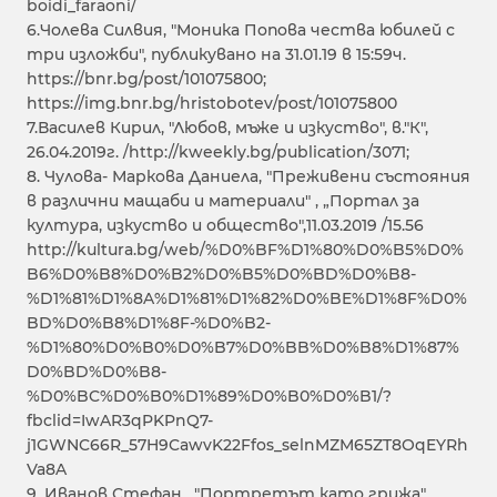
boidi_faraoni/
6.Чолева Силвия, "Моника Попова чества юбилей с
три изложби", публикувано на 31.01.19 в 15:59ч.
https://bnr.bg/post/101075800;
https://img.bnr.bg/hristobotev/post/101075800
7.Василев Кирил, "Любов, мъже и изкуство", в."К",
26.04.2019г. /http://kweekly.bg/publication/3071;
8. Чулова- Маркова Даниела, "Преживени състояния
в различни мащаби и материали" , „Портал за
култура, изкуство и общество",11.03.2019 /15.56
http://kultura.bg/web/%D0%BF%D1%80%D0%B5%D0%
B6%D0%B8%D0%B2%D0%B5%D0%BD%D0%B8-
%D1%81%D1%8A%D1%81%D1%82%D0%BE%D1%8F%D0%
BD%D0%B8%D1%8F-%D0%B2-
%D1%80%D0%B0%D0%B7%D0%BB%D0%B8%D1%87%
D0%BD%D0%B8-
%D0%BC%D0%B0%D1%89%D0%B0%D0%B1/?
fbclid=IwAR3qPKPnQ7-
j1GWNC66R_57H9CawvK22Ffos_selnMZM65ZT8OqEYRh
Va8A
9. Иванов Стефан , "Портретът като грижа",