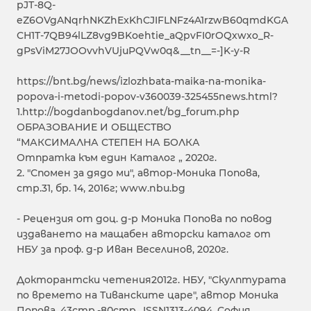
pJT-8Q-
eZ6OVgANqrhNKZhExKhCJIFLNFz4A1rzwB60qmdKGA
CH1T-7QB94lLZ8vg9BKoehtie_aQpvFI0rOQxwxo_R-
gPsViM27JOOvvhVUjuPQVw0q&__tn__=-]K-y-R
https://bnt.bg/news/izlozhbata-maika-na-monika-
popova-i-metodi-popov-v360039-325455news.html?
1.http://bogdanbogdanov.net/bg_forum.php
ОБРАЗОВАНИЕ И ОБЩЕСТВО
“МАКСИМАЛНА СТЕПЕН НА БОЛКА
Отпратка към един Каталог „ 2020г.
2. "Спомен за дядо ми", автор-Моника Попова,
стр.31, бр. 14, 2016г; www.nbu.bg
- Рецензия от доц. д-р Моника Попова по повод
издаването на мащабен авторски каталог от
НБУ за проф. д-р Иван Веселинов, 2020г.
Докторантски четения2012г. НБУ, "Скулптурата
по времето на Тиванските царе", автор Моника
Попова, 43стр.-80стр., ISSN1313-4094, София