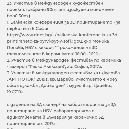
23. Участие в международен художествен
проект. (събрани 90т. от изискуеми минимален
брой 30т.)
1. Балканска конференция за 3D принтирането - за
първи път в София
https://www.dnes.bg/.../balkanska-konferenciia-za-3d-
printiraneto-za-pyrvi-pyt-v-sofi.; доц. д-р Моника
Попова, НБУ с лекция "Приложение на 3D
технологиите в керамиката" 16:00 - 16:10 ;
2. Участие в Международен фестивал по керамика
- галерия "Райко Алексиев", гр. София, 2017г.
3. Участие в международен фестивал за изкуства
„АРТ ПОТОК“ 2019г. гр. Царево. Участието е чрез
обща изложба „Добър ден“ , музей в гр. Царево.,
19.07.19г
с дарение на 3Д скенер/ на лабораторията за 3Д
принтиране на НБУ. Лабораторията е
единствената в България за керамично 3Д
принтиране от 2017г.