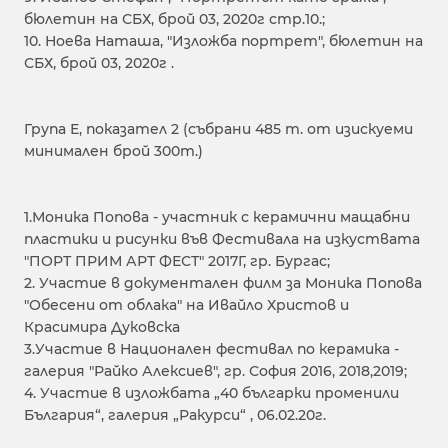
бюлетин на СБХ, брой 03, 2020г стр.10.;
10. Ноева Наташа, "Изложба портрет", бюлетин на
СБХ, брой 03, 2020г .
Група Е, показател 2 (събрани 485 т. от изискуеми
минимален брой 300т.)
1.Моника Попова - участник с керамични мащабни
пластики и рисунки във Фестивала на изкуствата
"ПОРТ ПРИМ АРТ ФЕСТ" 2017Г, гр. Бургас;
2. Участие в документален филм за Моника Попова
"Обесени от облака" на Ивайло Христов и
Красимира Дуковска
3.Участие в Национален фестивал по керамика -
галерия "Райко Алексиев", гр. София 2016, 2018,2019;
4. Участие в изложбата „40 българки променили
България“, галерия „Ракурси“ , 06.02.20г.