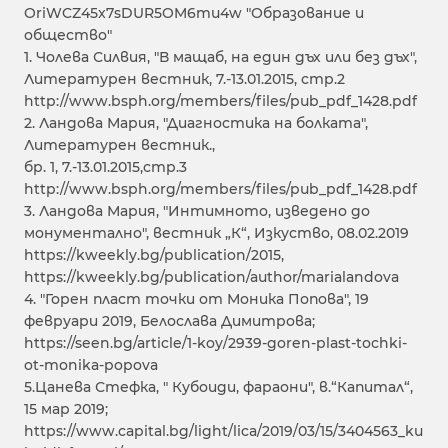
OriWCZ45x7sDUR5OM6mu4w "Образование и
общество"
1. Чолева Силвия, "В мащаб, на един дъх или без дъх",
Литературен вестник, 7.-13.01.2015, стр.2
http://www.bsph.org/members/files/pub_pdf_1428.pdf
2. Ландова Мария, "Диагностика на болката",
Литературен вестник.,
бр. 1, 7.-13.01.2015,стр.3
http://www.bsph.org/members/files/pub_pdf_1428.pdf
3. Ландова Мария, "Интимното, изведено до
монументално", вестник „К“, Изкуство, 08.02.2019
https://kweekly.bg/publication/2015,
https://kweekly.bg/publication/author/marialandova
4. "Горен пласт точки от Моника Попова", 19
февруари 2019, Белослава Димитрова;
https://seen.bg/article/1-koy/2939-goren-plast-tochki-
ot-monika-popova
5.Цанева Стефка, " Кубоиди, фараони", в.“Капитал“,
15 мар 2019;
https://www.capital.bg/light/lica/2019/03/15/3404563_ku