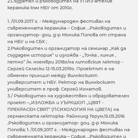
2.Създател и ръководител на УПИЗ-ателие
керамика към НБУ от 2010г.
1. /01.09.2017 г. - Международен фестивал на
съвременната керамика – София ...Ръководител и
организатор- доц. д-р Моника Попова от страна
на НБУ и на СБХ ;
2.Ръководител и организатор на семинар „Как да
създадем история“ и изложба - „Точка , линия ,
петно“ /м. ноември 2018г/на литовския лектор -
Сергей Селески 12-15.03.2019г. Проектът е на
обменен принцип между Вилнюският
университет и НБУ. Ректор на Вилнюският
университет е проф. Сергей Игнатов.
3./ Ръководител на художествен и образователен
проект –„ИЗЛОЖБА и УЪРКШОП „ЦВЯТ -
ПРЕКРАСЕН СВЯТ“ (ПСИХОЛОГИЯ НА ЦВЕТА) на
германската лекторка- Райнхилд Герум,15.05.2016
,Ръководител и организатор- доц. д-р Моника
Попова; 1. /01.09.2017 г. - Международен фестивал на
съвременната керамика – София ...Ръководител и