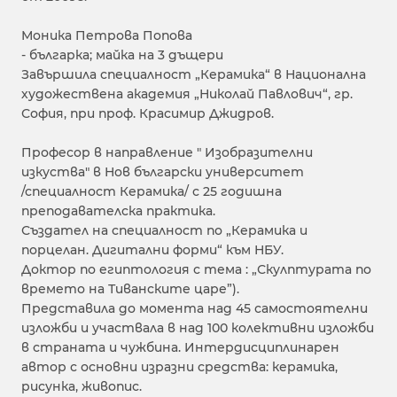
Моника Петрова Попова
- българка; майка на 3 дъщери
Завършила специалност „Керамика“ в Национална
художествена академия „Николай Павлович“, гр.
София, при проф. Красимир Джидров.
Професор в направление " Изобразителни
изкуства" в Нов български университет
/специалност Керамика/ с 25 годишна
преподавателска практика.
Създател на специалност по „Керамика и
порцелан. Дигитални форми“ към НБУ.
Доктор по египтология с тема : „Скулптурата по
времето на Тиванските царе”).
Представила до момента над 45 самостоятелни
изложби и участвала в над 100 колективни изложби
в страната и чужбина. Интердисциплинарен
автор с основни изразни средства: керамика,
рисунка, живопис.