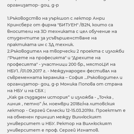
организатор- доц. д-р
1.Ръководство на уъркшоп с лектор Анри
Кринсберг от фирма "БИТУЕН" /B2N, които са
вносители на 3D техниката с цел обучение на
студентите за усъвършенстване на
практиката им с 3Д техник.
2.Ръководител на творчески 2 проекта с изложби
:"Ръцете на професията" и "Дрехите на
професията" - участници 200 бр., мястоЦИ на
НБУ1. /01.09.2017 г. - Международен фестивал на
съвременната керамика – София ...Ръководител и
организатор- доц. д-р Моника Попова от страна
на НБУ и на СБХ ;
„Как да създадем история“ и изложба - „Точка ,
линия , петно“ /м. ноември 2018г/на литовския
лектор - Сергей Селески 12-15.03.2019г. Проектът е
на обменен принцип между Вилнюският
университет и НБУ. Ректор на Вилнюският
университет е проф. Сергей Игнатов.