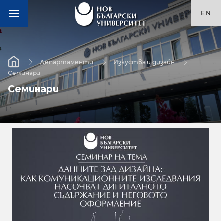
EN
Департаменти
Изкуства и дизайн
Семинари
Семинари