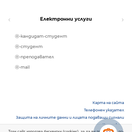
Електронни услуги
ⓔ-кандидат-студент
MOOD
ⓔ-биб
ⓔ-студент
ⓔ-кни
ⓔ-преподавател
ⓔ-trai
ⓔ-mail
Карта на сайта
Телефонен указател
Защита на личните данни и лицата подаващи сигнали
Контакти
Този сайт използва бисквитки (cookies), за да ви предостави по-